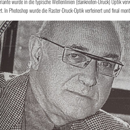
riante wurde in die typische Wellenlinien (Banknoten-Druck) Optik verw
zt. In Photoshop wurde die Raster-Druck-Optik verfeinert und final monti