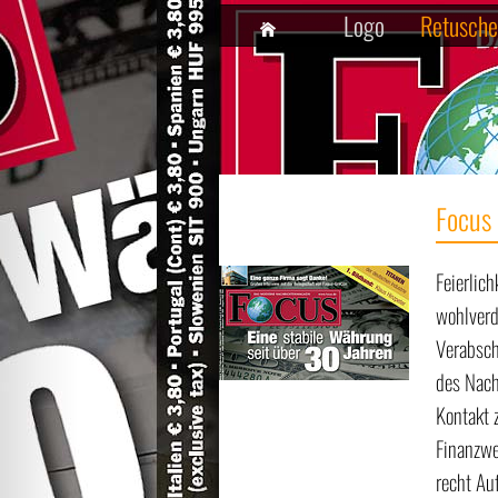
Logo
Retusche
Focus 
Feierlic
wohlverd
Verabsch
des Nach
Kontakt 
Finanzwe
recht Au