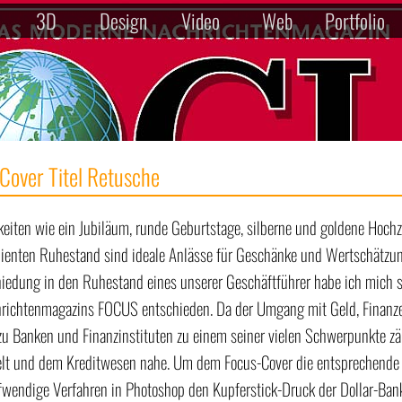
3D
Design
Video
Web
Portfolio
Cover Titel Retusche
hkeiten wie ein Jubiläum, runde Geburtstage, silberne und goldene Hochz
ienten Ruhestand sind ideale Anlässe für Geschänke und Wertschätzun
iedung in den Ruhestand eines unserer Geschäftführer habe ich mich 
richtenmagazins FOCUS entschieden. Da der Umgang mit Geld, Finanze
zu Banken und Finanzinstituten zu einem seiner vielen Schwerpunkte zähl
lt und dem Kreditwesen nahe. Um dem Focus-Cover die entsprechende 
fwendige Verfahren in Photoshop den Kupferstick-Druck der Dollar-Ban