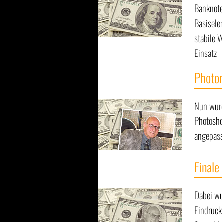
Banknote
Basisele
stabile 
Einsatz
Photo
Nun wurd
Photosho
angepass
Finale
Dabei wu
Eindruck 