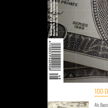
100-D
Als Basi