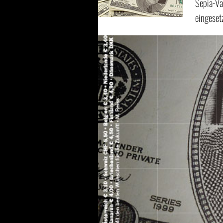
Sepia-Va
eingeset