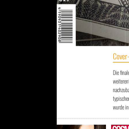
Cover-
Die fina
weiteren
nachzuba
typische
wurde in