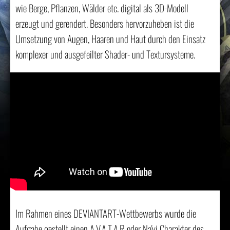
wie Berge, Pflanzen, Wälder etc. digital als 3D-Modell
erzeugt und gerendert. Besonders hervorzuheben ist die
Umsetzung von Augen, Haaren und Haut durch den Einsatz
komplexer und ausgefeilter Shader- und Textursysteme.
Im Rahmen eines DEVIANTART-Wettbewerbs wurde die
Aufgabe gestellt einen A.V.A.T.A.R oder Na'vi Charakter des