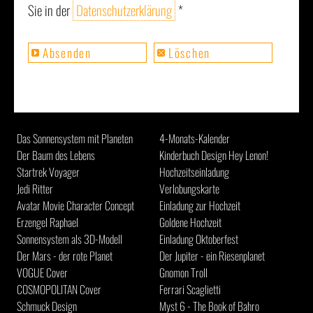
Sie in der
Datenschutzerklärung
*
Das Sonnensystem mit Planeten
4-Monats-Kalender
Der Baum des Lebens
Kinderbuch Design Hey Lenon!
Startrek Voyager
Hochzeitseinladung
Jedi Ritter
Verlobungskarte
Avatar Movie Character Concept
Einladung zur Hochzeit
Erzengel Raphael
Goldene Hochzeit
Sonnensystem als 3D-Modell
Einladung Oktoberfest
Der Mars - der rote Planet
Der Jupiter - ein Riesenplanet
VOGUE Cover
Gnomon Troll
COSMOPOLITAN Cover
Ferrari Scaglietti
Schmuck Design
Myst 6 - The Book of Bahro