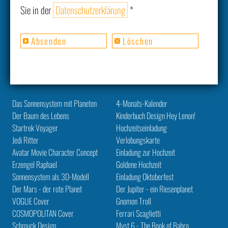
Sie in der
Datenschutzerklärung
*
Das Sonnensystem mit Planeten
4-Monats-Kalender
Der Baum des Lebens
Kinderbuch Design Hey Lenon!
Startrek Voyager
Hochzeitseinladung
Jedi Ritter
Verlobungskarte
Avatar Movie Character Concept
Einladung zur Hochzeit
Erzengel Raphael
Goldene Hochzeit
Sonnensystem als 3D-Modell
Einladung Oktoberfest
Der Mars - der rote Planet
Der Jupiter - ein Riesenplanet
VOGUE Cover
Gnomon Troll
COSMOPOLITAN Cover
Ferrari Scaglietti
Schmuck Design
Myst 6 - The Book of Bahro